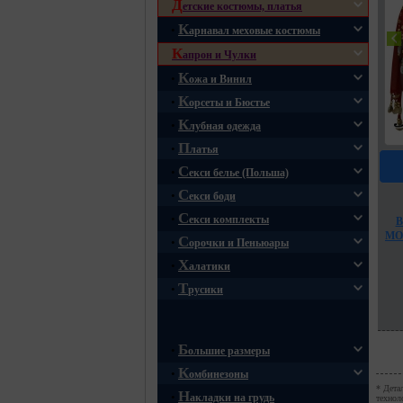
Д
етские костюмы, платья
К
•
арнавал меховые костюмы
К
апрон и Чулки
К
•
ожа и Винил
К
•
орсеты и Бюстье
К
•
лубная одежда
П
•
латья
С
•
екси белье (Польша)
С
•
екси боди
С
•
екси комплекты
В
МО
С
•
орочки и Пеньюары
Х
•
алатики
Т
•
русики
Б
•
ольшие размеры
К
•
омбинезоны
*
Детал
Н
•
акладки на грудь
технол