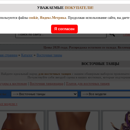
 МКАД
250р. Примерка
бесплатная
(за исключением нижнего белья, капрона и тд)
.
Самовы
аказа
производится только после осмотра/примерки доставленных моделей. Срок доставки
УВАЖАЕМЫЕ
ПОКУПАТЕЛИ!
кидки
Размеры
Статьи
Вопрос online
Фото
Оплата и доставка
используются файлы
cookie
,
Яндекс.Метрика
. Продолжая использование сайта, вы дает
8 (977) 707-10-06
режим работы: 10.00-20.00 (пон.-воск.)
Я согласен
» Ра
Цены 2020 года. Распродажа остатков со склада. Коллекц
»
»
ная страница
Каталог
Восточные танцы
ВОСТОЧНЫЕ ТАНЦЫ
Найдите идеальный наряд
для восточных танцев
с нашим обширным выбором привлекательн
Почувствуйте себя звездой сцены в наших костюмах, которые подчерки
|
|
суары к костюмам
Восточная танцовщица
Платок для восточных танцев
елы:
Все модели «