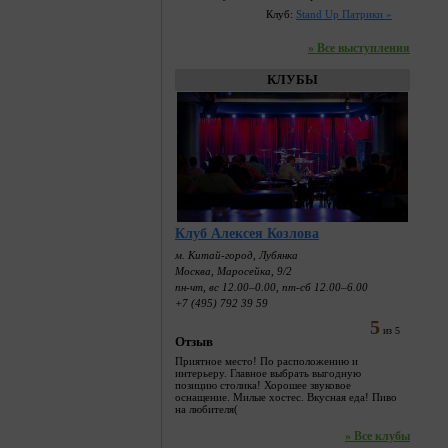
Клуб:
Stand Up Патрики »
» Все выступления
КЛУБЫ
Клуб Алексея Козлова
м. Китай-город, Лубянка
Москва, Маросейка, 9/2
пн-чт, вс 12.00–0.00, пт-сб 12.00–6.00
+7 (495) 792 39 59
5
из 5
Отзыв
Приятное место! По расположению и
интерьеру. Главное выбрать выгодную
позицию столика! Хорошее звуковое
оснащение. Милые хостес. Вкусная еда! Пиво
на любителя(
» Все клубы