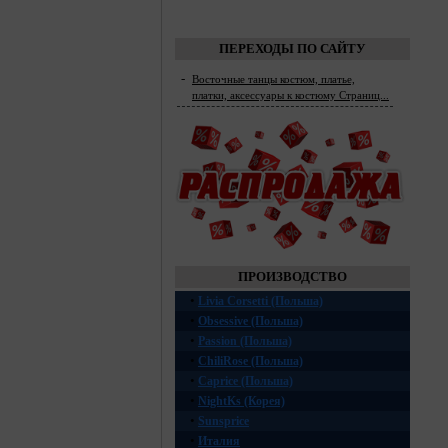
ПЕРЕХОДЫ ПО САЙТУ
-
Восточные танцы костюм, платье,
платки, аксессуары к костюму Страниц...
ПРОИЗВОДСТВО
•
Livia Corsetti (Польша)
•
Obsessive (Польша)
•
Passion (Польша)
•
ChiliRose (Польша)
•
Caprice (Польша)
•
NightKs (Корея)
•
Sunsprice
•
Италия