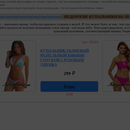
ные отличия фотографии по оттенку (яркость, тон или насыщенность) связанны с настройками монитора,
орах.
 на модели может выглядеть более выигрышно, чем на среднестатистических людях.
НЕДОРОГИЕ КУПАЛЬНИКИ НА ЛЕ
о – идеальное время, чтобы насладиться солнцем и водой. И что может быть лучше, чем сде
айти недорогие женские купальники стало проще, чем когда-либо. Благодаря широкому ассо
идеальный купальник, соответствующий вашему бюдже
Арт. D4503
КУПАЛЬНИК ТКАНЕВЫЙ
РАЗДЕЛЬНЫЙ БИКИНИ
ГОЛУБОЙ С РОЗОВЫМ
УЦЕНКА
₽
299
Купить
S/M