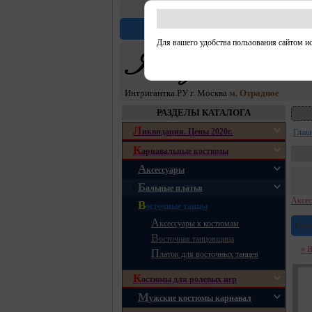
Доставка по
г. Москва в пределах
Оплата з
Главная
Каталог
С
Для вашего удобства пользования сайтом 
Интригантка.РУ г. Москва
м. Отрадное
РАЗДЕЛЫ КАТАЛОГА
Л
иквидация. Цены 2020г.
Глав
К
арнавальные костюмы
А
•
ксессуары
Б
•
альные платья
Аксес
В
•
осточные танцы
А
-
ксессуары к костюмам
Разд
В
-
осточная танцовщица
» 
П
-
латок для восточных танцев
К
остюмы для ролевых игр
М
•
ужские костюмы карнавал