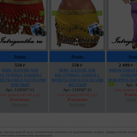
Купить
Купить
Купи
550
550
2 499
₽
₽
₽ /
ПОЯС ПЛАТОК ДЛЯ
ПОЯС ПЛАТОК ДЛЯ
ФИОЛЕТОВАЯ 
ОСТОЧНЫХ ТАНЦЕВ С
ВОСТОЧНЫХ ТАНЦЕВ С
ТАНЦОВ
НЕТКАМИ И ПАЕТКАМИ
МОНЕТКАМИ И ПАЕТКАМИ
ПОКОРИТЕЛЬН
Арт.:
КРАСНЫЙ
ЖЕЛТЫЙ
Арт.: LU0307-11
Арт.: LU0307-21
осн. размер (
осн. размер (42-46 р.р)
осн. размер (42-46 р.р)
В нал
В наличии
В наличии
Описа
Описание
Описание
и, текстура изделий могут незначительно отличаться от представленных на фото. Данные отличия не вед
огическими особенностями производства.