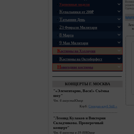
Возмож
•
Уцененные модели
редакт
Одежда
К
•
упальники от 200₽
Т
•
атьянин День
Лет
2
•
3 Февраля Милитари
н
8
•
Марта
9
•
Мая Милитари
К
остюмы на Хэллоуин
К
•
остюмы на Октоберфест
Н
овогодние костюмы
КОНЦЕРТЫ Г. МОСКВА
"«Элементарно, Вася!» Съёмка
шоу"
Чт. 6 августаЮмор
Клуб:
Стендап-клуб Still »
"Леонид Кулаков и Виктория
Складчикова. Проверочный
концерт"
Чт. 6 августа в 19:00Юмор