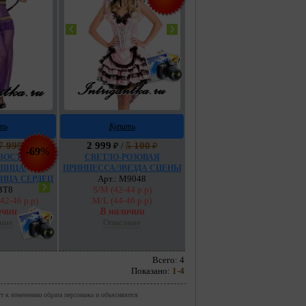
ть
Купить
7 999
2 999
5 100
₽
₽ /
₽
-
69
%
ВОСТОЧНАЯ
СВЕТЛО-РОЗОВАЯ
ЩИЦА/
ПРИНЦЕССА/ЗВЕЗДА СЦЕНЫ
Арт.: M9048
ИЦА СЕРДЕЦ
 ВТ8
S/M (42-44 р.р)
42-46 р.р)
M/L (44-46 р.р)
ичии
В наличии
ние
Описание
Всего: 4
Показано:
1-4
ут к изменению образа персонажа и объясняются