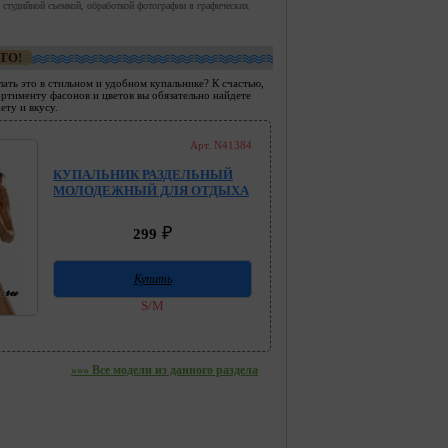
 студийной съемкой, обработкой фотографии в графических
ТО!
лать это в стильном и удобном купальнике? К счастью,
ртименту фасонов и цветов вы обязательно найдете
ту и вкусу.
Арт. N41384
КУПАЛЬНИК РАЗДЕЛЬНЫЙ
МОЛОДЕЖНЫЙ ДЛЯ ОТДЫХА
₽
299
Купить
S/M
»»» Все модели из данного раздела