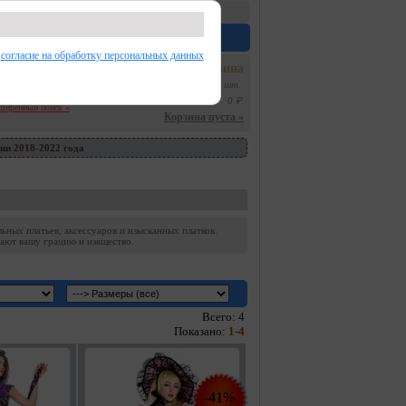
воз
м. Отрадное (нет примерочной).
:
от 1 дня
.
Контакты/Обратная связь
е
согласие на обработку персональных данных
Корзина
Товаров:
0 шт.
На сумму:
0 ₽
сширенный поиск «
Корзина пуста »
ии 2018-2022 года
ых платьев, аксессуаров и изысканных платков.
вают вашу грацию и изящество.
Всего: 4
Показано:
1-4
-
41
%